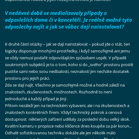
V nedávné době se medializovaly případy o
odposleších doma či v kanceláři. Je reálně možné tyto
odposlechy najít a jak se vůbec dají nainstalovat?
K druhé částí otázky – jak se dají nainstalovat – pokud jde o stát, ten
logicky disponuje mnohými prostředky, i když samozřejmě ani jemu
se vždy nemusí podařit odpovídajícím způsobem uspět. V případě
soukromých subjektů je to o tom, koho si do „svého“ prostoru prostě
pustíte sami nebo svou nedbalostí, neznalostí jim necháte dostatek
prostoru pro jejich práci.
Zda se dají najít. Všechno je samozřejmě možné a hodně záleží na
znalostech, zkušenostech, možnostech. Rozhodně to není
jednoduché a každý případ je jiný.
Přitom nezáleží jen na technickém vybavení, ale i na zkušenostech a
znalostech konkrétních firem. Vždyť technický pokrok a cenová
dostupnost některých zařízení udělaly za poslední dobu velký skok.
Kvalitní kameru v propisce nebo klíčence dnes koupíte za pár korun…
Odhalit sofistikovanou techniku dokáže ale jen několik málo