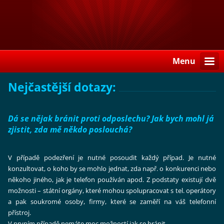
Menu
Nejčastější dotazy:
Dá se nějak bránit proti odposlechu? Jak bych mohl já
zjistit, zda mě někdo poslouchá?
V případě podezření je nutné posoudit každý případ. Je nutné
konzultovat, o koho by se mohlo jednat, zda např. o konkurenci nebo
někoho jiného, jak je telefon používán apod. Z podstaty existují dvě
možnosti – státní orgány, které mohou spolupracovat s tel. operátory
a pak soukromé osoby, firmy, které se zaměří na váš telefonní
přístroj.
V prvním případě nemáte moc možností jak se bránit.