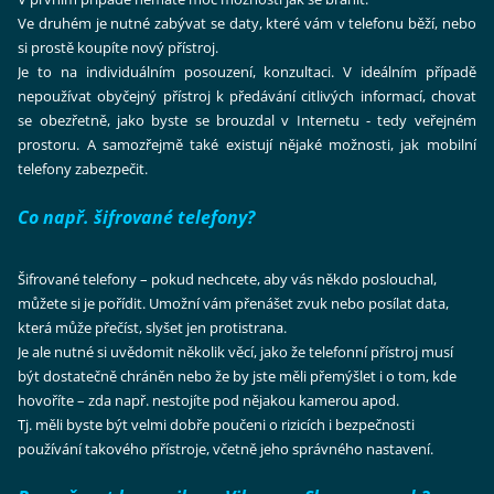
Ve druhém je nutné zabývat se daty, které vám v telefonu běží, nebo
si prostě koupíte nový přístroj.
Je to na individuálním posouzení, konzultaci. V ideálním případě
nepoužívat obyčejný přístroj k předávání citlivých informací, chovat
se obezřetně, jako byste se brouzdal v Internetu - tedy veřejném
prostoru. A samozřejmě také existují nějaké možnosti, jak mobilní
telefony zabezpečit.
Co např. šifrované telefony?
Šifrované telefony – pokud nechcete, aby vás někdo poslouchal,
můžete si je pořídit. Umožní vám přenášet zvuk nebo posílat data,
která může přečíst, slyšet jen protistrana.
Je ale nutné si uvědomit několik věcí, jako že telefonní přístroj musí
být dostatečně chráněn nebo že by jste měli přemýšlet i o tom, kde
hovoříte – zda např. nestojíte pod nějakou kamerou apod.
Tj. měli byste být velmi dobře poučeni o rizicích i bezpečnosti
používání takového přístroje, včetně jeho správného nastavení.