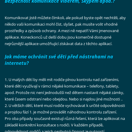
Bezpečnost komunikace Viberem, Skypem apod.?
Komunikovat jistě můžete čímkoli, ale pokud byste opět nechtěli, aby
někdo vaši komunikaci mohl číst, slyšet, pak musíte volit vhodné
prostředky a způsob ochrany. A mezi ně nepatří Vámi jmenované
aplikace. Koneckonců už delší dobu jsou komerčně dostupné
nejrůznější aplikace umožňující získávat data z těchto aplikací.
Jak máme ochránit své děti před nástrahami na
internetu?
1. U malých dětí by měli mít rodiče plnou kontrolu nad zařízeními,
které děti využívají v rámci nějaké komunikace – telefony, tablety,
apod. Protože nic není jednodušší než dětem nastavit nějaké zámky,
které časem odstraní nebo obejdou. Nebo si najdou jiné možnosti ..
2. U větších dětí, které musí rodiče vychovávat k určité odpovědnosti
a projdou fází 1. je možné provádět náhodnou kontrolu zařízení.
Pro oba případy současně existují různá řešení, která lze aplikovat na
základě konkrétní konzultace s rodiči. V každém případě,
odpovědnost rodičů a jejich nezbytná činnost je nutností.