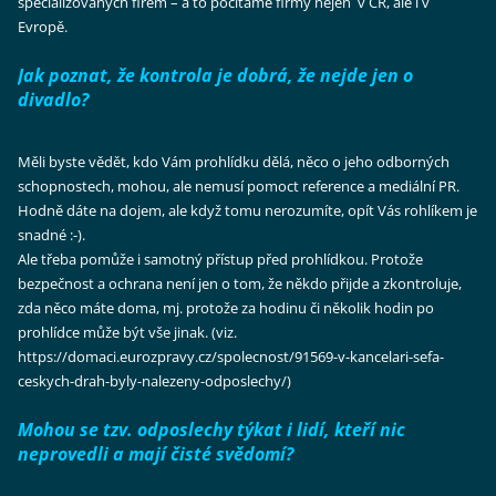
specializovaných firem – a to počítáme firmy nejen v ČR, ale i v
Evropě.
Jak poznat, že kontrola je dobrá, že nejde jen o
divadlo?
Měli byste vědět, kdo Vám prohlídku dělá, něco o jeho odborných
schopnostech, mohou, ale nemusí pomoct reference a mediální PR.
Hodně dáte na dojem, ale když tomu nerozumíte, opít Vás rohlíkem je
snadné :-).
Ale třeba pomůže i samotný přístup před prohlídkou. Protože
bezpečnost a ochrana není jen o tom, že někdo přijde a zkontroluje,
zda něco máte doma, mj. protože za hodinu či několik hodin po
prohlídce může být vše jinak. (viz.
https://domaci.eurozpravy.cz/spolecnost/91569-v-kancelari-sefa-
ceskych-drah-byly-nalezeny-odposlechy/)
Mohou se tzv. odposlechy týkat i lidí, kteří nic
neprovedli a mají čisté svědomí?