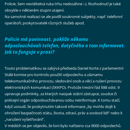
Policie. Sem neviditelná ruka trhu nedosáhne :-). Rozhodnutí je také
obvykle v některém stupni utajení.
Na samotné realizaci se ale podílí soukromé subjekty, např. telefonní
operátoři, poskytovatelé různých služeb apod.
Policie má povinnost, pakliže někomu
odposlouchávali telefon, dotyčného o tom informovat.
Jak to funguje v praxi?
Touto problematikou se zabývá předseda Daniel Korte z parlamentní
Stálé komise pro kontrolu použití odposlechu a záznamu
telekomunikačního provozu, sledování osob a věcí a rušení provozu
elektronických komunikací (SKKPO). Protože trestní řád §88 odst. 9
upravuje podmínky, za kterých naopak státní zástupce, soudce či
policejní orgán odposlouchávanou sobu neinformuje. K tomu stačí,
když usoudí, že poskytnutím takové informace „by mohlo dojít k
ohrožení bezpečnosti státu, života, zdraví, práv a svobod lidí“ nebo k
„narušení vyšetřování“.
V médiích se jen objevilo, že loni bylo nařízeno cca 9000 odposlechů.