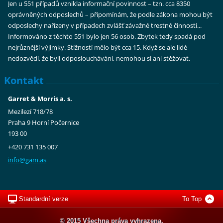
Jen u 551 případů vznikla informační povinnost – tzn. cca 8350
oprávněných odposlechů – připomínám, že podle zákona mohou být
odposlechy nařízeny v případech zvlášť závažné trestné činnosti...
Informováno z těchto 551 bylo jen 56 osob. Zbytek tedy spadá pod
nejrůznější výjimky. Stížností mělo být cca 15. Když se ale lidé
nedozvědí, že byli odposloucháváni, nemohou si ani stěžovat.
Kontakt
Garret & Morris a. s.
Mezilezí 718/78
Praha 9 Horní Počernice
193 00
+420 731 135 007
info@gam
.as
Standardní verze
To Top
© 2015 Všechna práva vyhrazena.