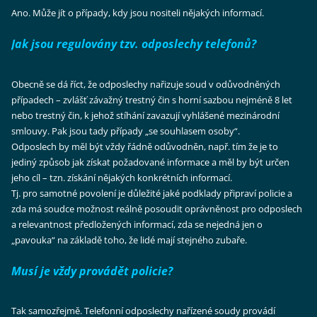
Ano. Může jít o případy, kdy jsou nositeli nějakých informací.
Jak jsou regulovány tzv. odposlechy telefonů?
Obecně se dá říct, že odposlechy nařizuje soud v odůvodněných
případech – zvlášť závažný trestný čin s horní sazbou nejméně 8 let
nebo trestný čin, k jehož stíhání zavazují vyhlášené mezinárodní
smlouvy. Pak jsou tady případy „se souhlasem osoby“.
Odposlech by měl být vždy řádně odůvodněn, např. tím že je to
jediný způsob jak získat požadované informace a měl by být určen
jeho cíl – tzn. získání nějakých konkrétních informací.
Tj. pro samotné povolení je důležité jaké podklady připraví policie a
zda má soudce možnost reálně posoudit oprávněnost pro odposlech
a relevantnost předložených informací, zda se nejedná jen o
„pavouka“ na základě toho, že lidé mají stejného zubaře.
Musí je vždy provádět policie?
Tak samozřejmě. Telefonní odposlechy nařízené soudy provádí