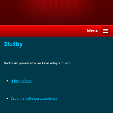
Menu
Služby
Rádi Vám pomůžeme řešit následující oblasti:
IT bezp
ečnost
Osobní a rodinnou bezpečnost